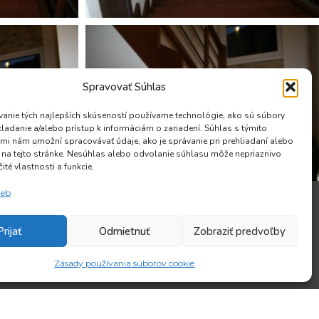
Spravovať Súhlas
anie tých najlepších skúseností používame technológie, ako sú súbory
kladanie a/alebo prístup k informáciám o zariadení. Súhlas s týmito
mi nám umožní spracovávať údaje, ako je správanie pri prehliadaní alebo
D na tejto stránke. Nesúhlas alebo odvolanie súhlasu môže nepriaznivo
čité vlastnosti a funkcie.
ieb
riérového nábytku na mieru – kuchynské linky,
ine, interiérové dvere, drevené schody, nábytok
Prijať
Odmietnuť
Zobraziť predvoľby
pre hotely, reštaurácie, ambulancie.
Zásady používania súborov cookie