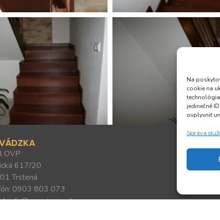
Na poskytov
cookie na u
technológia
jedinečné I
ovplyvniť ur
Správa služ
EVÁDZKA
Výroba inte
l OVP
vstavané skr
ická 617/20
01 Trstená
fón: 0903 803 073
il: info@mminterier.sk