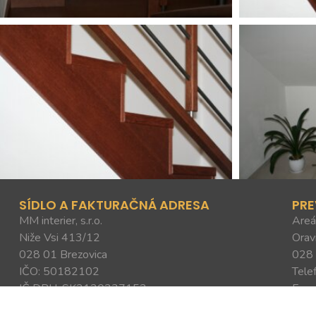
SÍDLO A FAKTURAČNÁ ADRESA
PR
MM interier, s.r.o.
Areá
Niže Vsi 413/12
Orav
028 01 Brezovica
028 
IČO: 50182102
Tele
IČ DPH: SK2120237152
E-ma