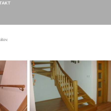
TAKT
álov.