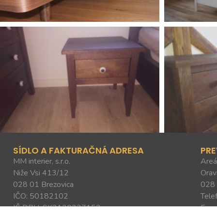
SÍDLO A FAKTURAČNÁ ADRESA
PR
MM interier, s.r.o.
Areá
Niže Vsi 413/12
Orav
028 01 Brezovica
028 
IČO: 50182102
Tele
IČ DPH: SK2120237152
E-ma