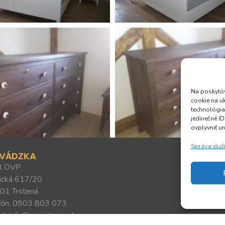
Na poskytov
cookie na u
technológia
jedinečné I
ovplyvniť ur
Správa služ
EVÁDZKA
Výroba inte
l OVP
vstavané skr
ická 617/20
01 Trstená
fón: 0903 803 073
il: info@mminterier.sk