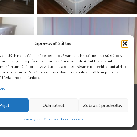
Spravovať Súhlas
anie tých najlepších skúseností používame technológie, ako sú súbory
kladanie a/alebo prístup k informáciám o zariadení. Súhlas s týmito
mi nám umožní spracovávať údaje, ako je správanie pri prehliadaní alebo
D na tejto stránke. Nesúhlas alebo odvolanie súhlasu môže nepriaznivo
čité vlastnosti a funkcie.
ieb
riérového nábytku na mieru – kuchynské linky,
ine, interiérové dvere, drevené schody, nábytok
Prijať
Odmietnuť
Zobraziť predvoľby
pre hotely, reštaurácie, ambulancie.
Zásady používania súborov cookie