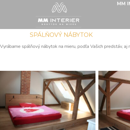
MM I
SPÁLŇOVÝ NÁBYTOK
Vyrábame spálňový nábytok na mieru, podľa Vašich predstáv, aj ne