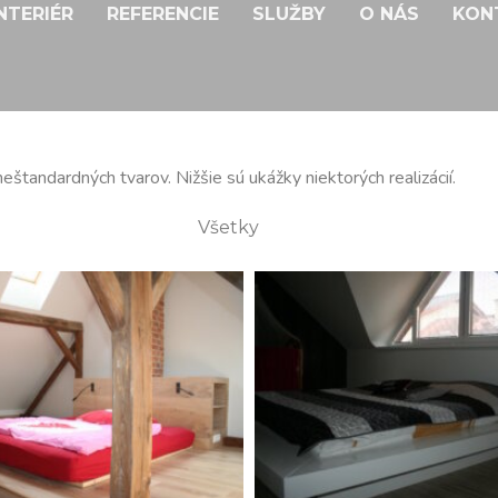
NTERIÉR
REFERENCIE
SLUŽBY
O NÁS
KON
štandardných tvarov. Nižšie sú ukážky niektorých realizácií.
Všetky