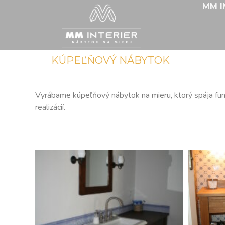
MM I
KÚPEĽŇOVÝ NÁBYTOK
Vyrábame kúpeľňový nábytok na mieru, ktorý spája fun
realizácií.