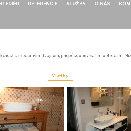
NTERIÉR
REFERENCIE
SLUŽBY
O NÁS
KON
kčnosť s moderným dizajnom, prispôsobený vašim potrebám. Nižši
Všetky