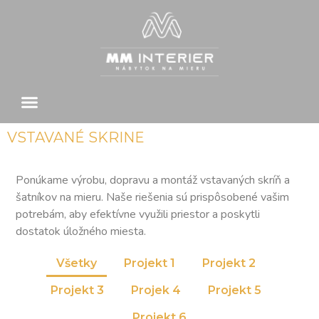
VSTAVANÉ SKRINE
Ponúkame výrobu, dopravu a montáž vstavaných skríň a
šatníkov na mieru. Naše riešenia sú prispôsobené vašim
potrebám, aby efektívne využili priestor a poskytli
dostatok úložného miesta.
Všetky
Projekt 1
Projekt 2
Projekt 3
Projek 4
Projekt 5
Projekt 6