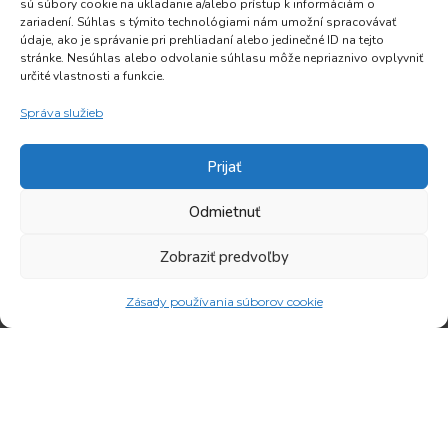
SÍDLO A
PREVÁDZKA
sú súbory cookie na ukladanie a/alebo prístup k informáciám o
zariadení. Súhlas s týmito technológiami nám umožní spracovávať
FAKTURAČNÁ
Areál OVP
údaje, ako je správanie pri prehliadaní alebo jedinečné ID na tejto
ADRESA
Oravická 617/20
stránke. Nesúhlas alebo odvolanie súhlasu môže nepriaznivo ovplyvniť
MM interier, s.r.o.
028 01 Trstená
určité vlastnosti a funkcie.
Niže Vsi 413/12
Telefón: 0903 803 073
Správa služieb
028 01 Brezovica
E-mail:
IČO: 50182102
info@mminterier.sk
Prijať
IČ DPH: SK2120237152
Výroba interiérového
Odmietnuť
nábytku na mieru –
kuchynské linky, vstavané
Zobraziť predvoľby
skrine, interiérové dvere,
drevené schody, nábytok
Zásady používania súborov cookie
pre hotely, reštaurácie,
ambulancie.