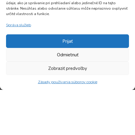
údaje, ako je správanie pri prehliadaní alebo jedinečné ID na tejto
ADRESA
Oravická 617/20
stránke. Nesúhlas alebo odvolanie súhlasu môže nepriaznivo ovplyvniť
MM interier, s.r.o.
028 01 Trstená
určité vlastnosti a funkcie.
Niže Vsi 413/12
Telefón: 0903 803 073
Správa služieb
028 01 Brezovica
E-mail:
IČO: 50182102
info@mminterier.sk
Prijať
IČ DPH: SK2120237152
Výroba interiérového
Odmietnuť
nábytku na mieru –
kuchynské linky, vstavané
Zobraziť predvoľby
skrine, interiérové dvere,
drevené schody, nábytok
Zásady používania súborov cookie
pre hotely, reštaurácie,
ambulancie.
Copyright © 2025 MMinterier.sk | Nábytok na mieru