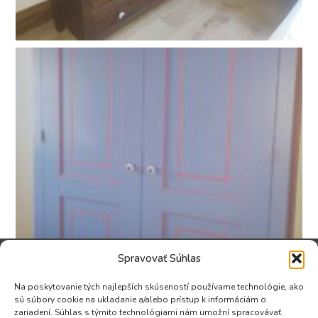
Spravovať Súhlas
Na poskytovanie tých najlepších skúseností používame technológie, ako
SÍDLO A
PREVÁDZKA
sú súbory cookie na ukladanie a/alebo prístup k informáciám o
zariadení. Súhlas s týmito technológiami nám umožní spracovávať
FAKTURAČNÁ
Areál OVP